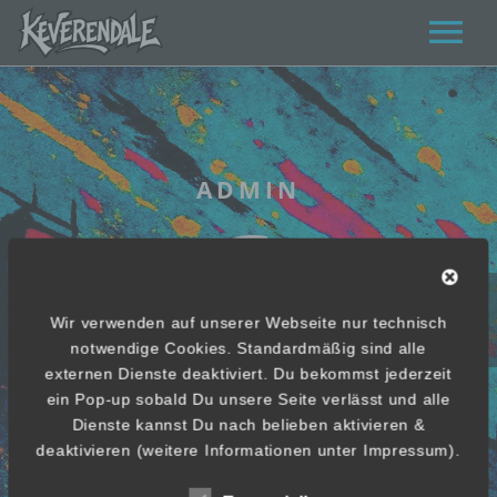
ABOUT KVRNDL
URBAN HOWL
STAY LOUD
ADMIN
WOLFPACK
IMPRESSUM
WE ARE ALIVE AND WELL
Wir verwenden auf unserer Webseite nur technisch
notwendige Cookies. Standardmäßig sind alle
externen Dienste deaktiviert. Du bekommst jederzeit
ein Pop-up sobald Du unsere Seite verlässt und alle
Dienste kannst Du nach belieben aktivieren &
deaktivieren (weitere Informationen unter Impressum).